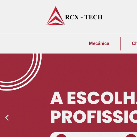
Mecânica
C