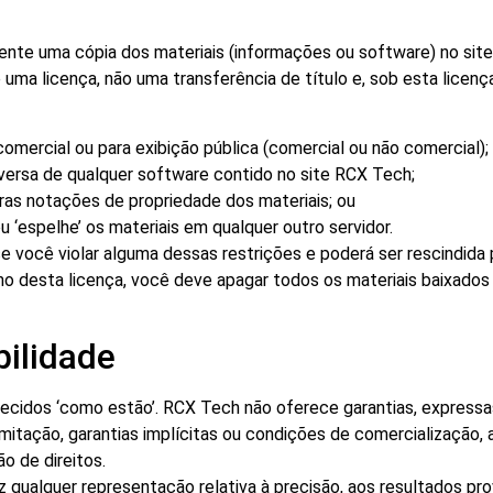
nte uma cópia dos materiais (informações ou software) no site 
uma licença, não uma transferência de título e, sob esta licen
 comercial ou para exibição pública (comercial ou não comercial);
eversa de qualquer software contido no site RCX Tech;
tras notações de propriedade dos materiais; ou
u ‘espelhe’ os materiais em qualquer outro servidor.
e você violar alguma dessas restrições e poderá ser rescindid
ino desta licença, você deve apagar todos os materiais baixado
bilidade
ecidos ‘como estão’. RCX Tech não oferece garantias, expressas 
limitação, garantias implícitas ou condições de comercialização
o de direitos.
qualquer representação relativa à precisão, aos resultados prová