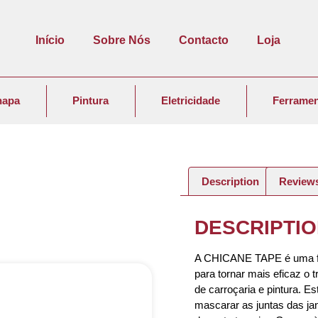
Início
Sobre Nós
Contacto
Loja
hapa
Pintura
Eletricidade
Ferramen
Description
Reviews
DESCRIPTI
A CHICANE TAPE é uma fit
para tornar mais eficaz o
de carroçaria e pintura. Es
mascarar as juntas das jan