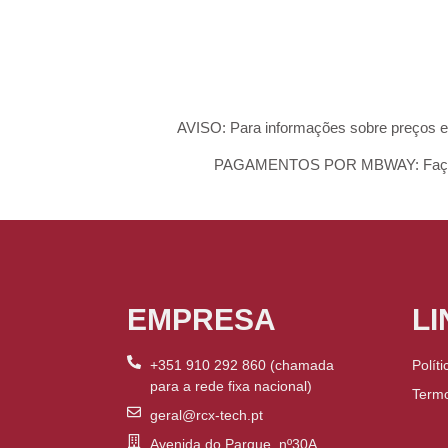
AVISO: Para informações sobre preços e
PAGAMENTOS POR MBWAY: Faça pa
EMPRESA
LI
+351 910 292 860 (chamada
Polít
para a rede fixa nacional)
Term
geral@rcx-tech.pt
Avenida do Parque, nº30A