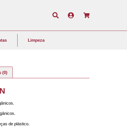
tas
Limpeza
 (0)
ON
ânicos.
rgânicos.
ças de plástico.