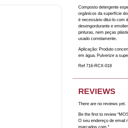
Composto detergente espec
orgânicos da superfície d
é necessário diluí-lo com 
desengordurante e emolien
pinturas, nem peças plásti
usado corretamente.
Aplicação: Produto concen
em água. Pulverize a superf
Ref 716-RCX-018
REVIEWS
There are no reviews yet.
Be the first to review “
O seu endereço de email n
marcados com
*