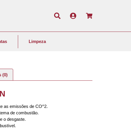
tas
Limpeza
 (0)
ON
te as emissões de CO^2.
stema de combustão.
 e o desgaste.
ustível.